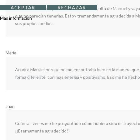
ACEPTAR
RECHAZAR
Me recomendaron ¡desde Valencia! la consulta de Manuel y vaya s
que no parecían tenerlas. Estoy tremendamente agradecida a Manu
Más información
sus propios medios.
María
Acudí a Manuel porque no me encontraba bien en la manera que 
forma diferente, con mas energía y positivismo. Eso me ha hecho 
Juan
Cuántas veces me he preguntado cómo hubiera sido mi trayectoria
¡¡Eternamente agradecido!!