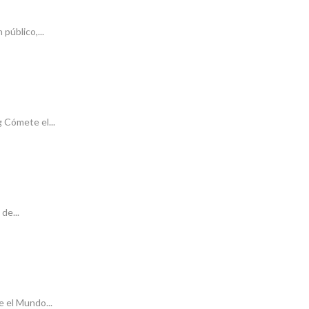
público,...
g Cómete el...
de...
 el Mundo...