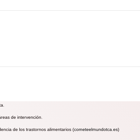
ta.
áreas de intervención.
encia de los trastornos alimentarios
(
cometeelmundotca.es
)