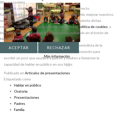
We use cookies
Utilizamos cookies propias y de terceros para el correcto
funcionamiento y visualización de nuestra página web, mejorar nuestros
servicios y facilitar su acceso. Al pulsar Acepto consiente dichas
cookies. Puede obtener más información sobre la
política de cookies
, o
bien conocer cómo cambiar la configuración, pulsando en el botón de
Más información.
Hace unos meses
Carlota Fominaya
, excelente periodista de la
ACEPTAR
RECHAZAR
sección de familia de ABC, me propuso una colaboración para
Más información
escribir un post que ayudara a padres y madres a fomentar la
capacidad de hablar en público en sus hij@s.
Publicado en
Artículos de presentaciones
Etiquetado como
Hablar en público
Oratoria
Presentaciones
Padres
Familia